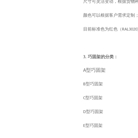
尺寸可灵活变动，根据货物种类
颜色可以根据客户需求定制
目前标准色为红色（
RAL3020
3.
巧固架的分类：
型巧固架
A
型巧固架
B
型巧固架
C
型巧固架
D
型巧固架
E