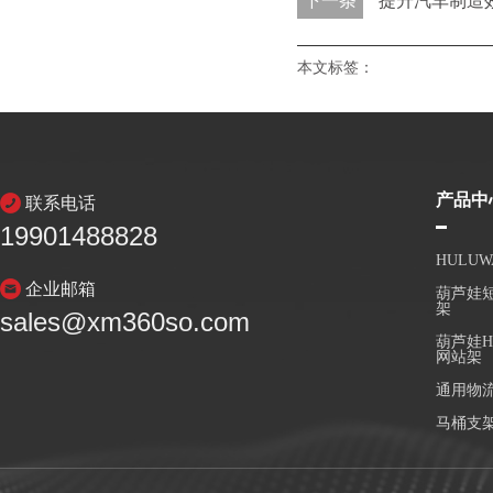
下一条
提升汽车制造效
本文标签：
产品中
联系电话
19901488828
HULU
企业邮箱
葫芦娃短
架
sales@xm360so.com
葫芦娃H
网站架
通用物
马桶支