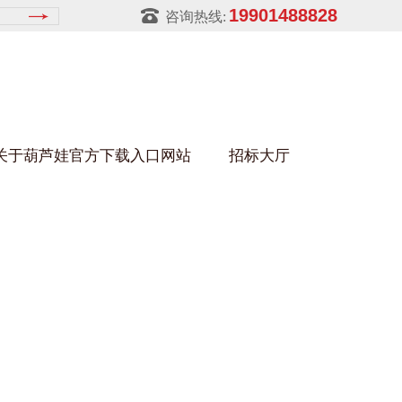
19901488828
咨询热线:
关于葫芦娃官方下载入口网站
招标大厅
葫芦娃HULUWA污官方下载入口网站
架
金属零件盒
建筑行业
铝型材架
玻璃架
幕墙架
浴缸托盘
金属托盘
包装行业
猪饲料槽