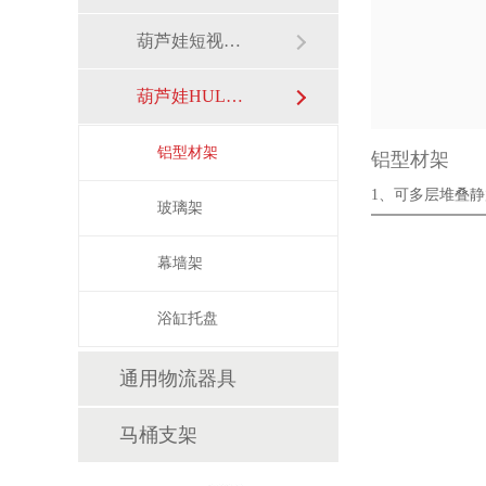
葫芦娃短视频APP安装下载进入架
葫芦娃HULUWA污官方下载入口网站架
铝型材架
铝型材架
1、可多层堆叠静
玻璃架
省存储以···
幕墙架
浴缸托盘
通用物流器具
马桶支架