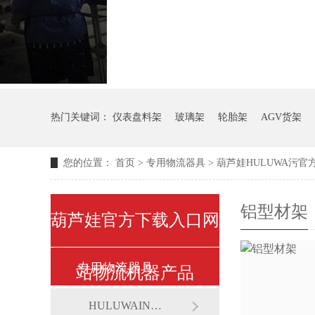
热门关键词：
仪表盘料架
玻璃架
轮胎架
AGV货架
您的位置：
首页
>
专用物流器具
>
葫芦娃HULUWA污
铝型材架
葫芦娃官方下载入口网
专用物流器具
站物流机器产品
HULUWAIN葫芦娃下载最污架