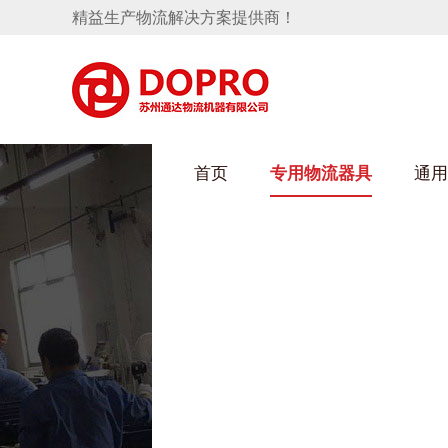
精益生产物流解决方案提供商！
首页
专用物流器具
通用
HULUWAIN葫芦娃下载最污架
隐藏式马桶水箱支架
手推车
汽车行业
变速箱托盘
保险杠料架
发动机料架
轮胎架
冲压件料架
仪表盘料架
网箱
转向机料架
卫浴行业
消声器料架
KD包装箱
悬挂料架
塑料件存放料架
天窗料架
气瓶料架
减震器料架
汽车前端模块料架
前副车架料架
电池周转料架