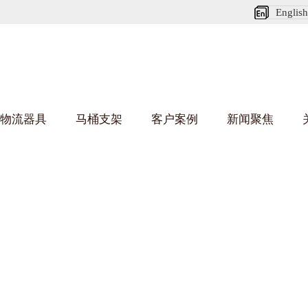
English
物流器具
马桶支架
客户案例
新闻聚焦
葫芦娃短视频APP安装下载进入架
乌龟车/平台车
化纤纺织行业
丝车/纺丝车
布车/布匹架
丝箱
钢板箱
化工行业
货架系统