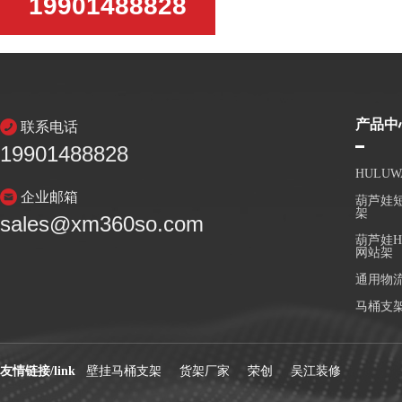
19901488828
产品中
联系电话
19901488828
HULU
企业邮箱
葫芦娃短
架
sales@xm360so.com
葫芦娃H
网站架
通用物
马桶支
友情链接/link
壁挂马桶支架
货架厂家
荣创
吴江装修