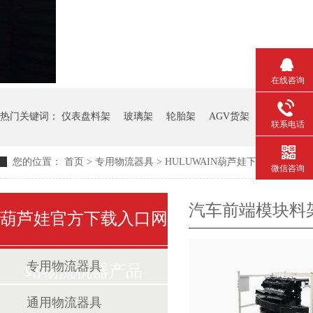
在线咨询
热门关键词：
仪表盘料架
玻璃架
轮胎架
AGV货架
钢板箱
联系电话
您的位置：
首页
>
专用物流器具
>
HULUWAIN葫芦娃下载最污架
>
微信咨询
汽车前端模块料
葫芦娃官方下载入口网
专用物流器具
站物流机器产品
通用物流器具