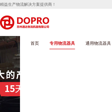
精益生产物流解决方案提供商！
首页
专用物流器具
通用物流器具
葫芦娃短视频APP安装下载进入架
乌龟车/平台车
化纤纺织行业
丝车/纺丝车
布车/布匹架
丝箱
钢板箱
化工行业
货架系统