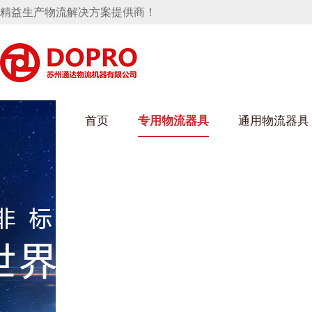
精益生产物流解决方案提供商！
首页
专用物流器具
通用物流器具
葫芦娃短视频APP安装下载进入架
乌龟车/平台车
化纤纺织行业
丝车/纺丝车
布车/布匹架
丝箱
钢板箱
化工行业
货架系统