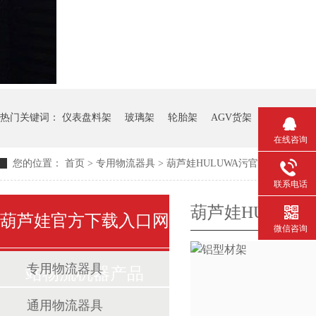
热门关键词：
仪表盘料架
玻璃架
轮胎架
AGV货架
钢板箱
在线咨询
您的位置：
首页
>
专用物流器具
>
葫芦娃HULUWA污官方下载入口
联系电话
葫芦娃HULUW
葫芦娃官方下载入口网
微信咨询
专用物流器具
站物流机器产品
通用物流器具