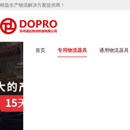
精益生产物流解决方案提供商！
首页
专用物流器具
通用物流器具
葫芦娃短视频APP安装下载进入架
乌龟车/平台车
化纤纺织行业
丝车/纺丝车
布车/布匹架
丝箱
钢板箱
化工行业
货架系统