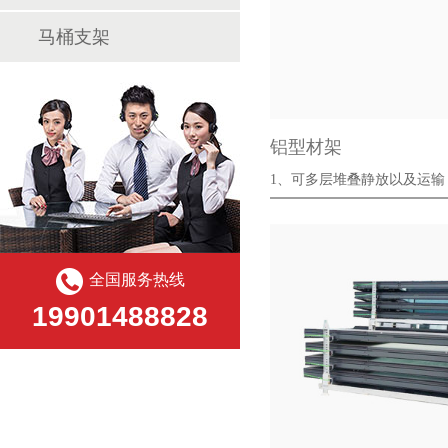
马桶支架
铝型材架
1、可多层堆叠静放以及运输
省存储以···
全国服务热线
19901488828