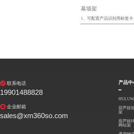
幕墙架
1、可配置产品识别用标签卡
2、制作精良，···
产品中
联系电话
19901488828
HULU
企业邮箱
葫芦娃短
架
sales@xm360so.com
葫芦娃H
网站架