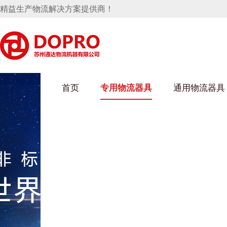
精益生产物流解决方案提供商！
首页
专用物流器具
通用物流器具
葫芦娃短视频APP安装下载进入架
乌龟车/平台车
化纤纺织行业
丝车/纺丝车
布车/布匹架
丝箱
钢板箱
化工行业
货架系统