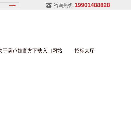
19901488828
咨询热线:
关于葫芦娃官方下载入口网站
招标大厅
葫芦娃HULUWA污官方下载入口网站
架
金属零件盒
建筑行业
铝型材架
玻璃架
幕墙架
浴缸托盘
金属托盘
包装行业
猪饲料槽