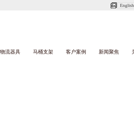
English
物流器具
马桶支架
客户案例
新闻聚焦
葫芦娃短视频APP安装下载进入架
乌龟车/平台车
化纤纺织行业
丝车/纺丝车
布车/布匹架
丝箱
钢板箱
化工行业
货架系统