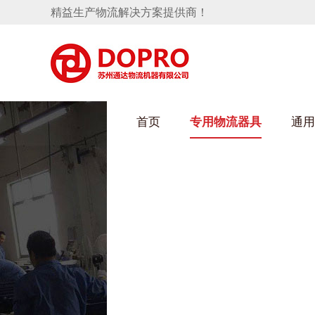
精益生产物流解决方案提供商！
首页
专用物流器具
通用
HULUWAIN葫芦娃下载最污架
隐藏式马桶水箱支架
手推车
汽车行业
变速箱托盘
保险杠料架
发动机料架
轮胎架
冲压件料架
仪表盘料架
网箱
转向机料架
卫浴行业
消声器料架
KD包装箱
悬挂料架
塑料件存放料架
天窗料架
气瓶料架
减震器料架
汽车前端模块料架
前副车架料架
电池周转料架