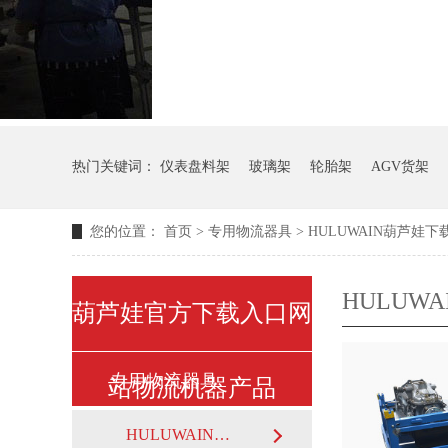
热门关键词：
仪表盘料架
玻璃架
轮胎架
AGV货架
您的位置：
首页
>
专用物流器具
>
HULUWAIN葫芦娃
HULUW
葫芦娃官方下载入口网
专用物流器具
站物流机器产品
HULUWAIN葫芦娃下载最污架