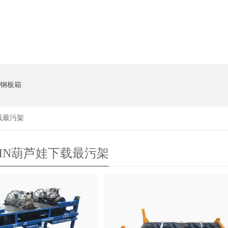
钢板箱
下载最污架
AIN葫芦娃下载最污架