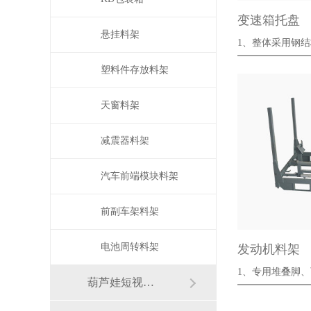
变速箱托盘
悬挂料架
1、整体采用钢
更强，更···
塑料件存放料架
天窗料架
减震器料架
汽车前端模块料架
前副车架料架
电池周转料架
发动机料架
1、专用堆叠脚
葫芦娃短视频APP安装下载进入架
···