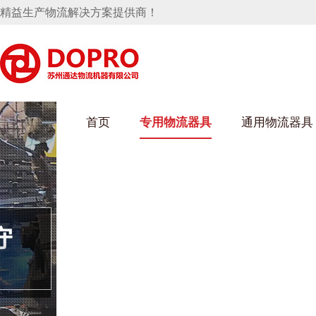
精益生产物流解决方案提供商！
首页
专用物流器具
通用物流器具
葫芦娃短视频APP安装下载进入架
乌龟车/平台车
化纤纺织行业
丝车/纺丝车
布车/布匹架
丝箱
钢板箱
化工行业
货架系统