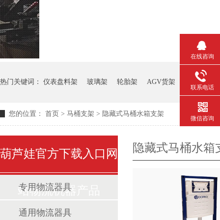
在线咨询
热门关键词：
仪表盘料架
玻璃架
轮胎架
AGV货架
钢板箱
联系电话
您的位置：
首页
>
马桶支架
>
隐藏式马桶水箱支架
微信咨询
隐藏式马桶水箱
葫芦娃官方下载入口网
专用物流器具
站物流机器产品
通用物流器具